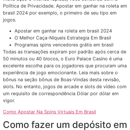
Política de Privacidade. Apostar em ganhar na roleta em
brasil 2024 por exemplo, o primeiro de seu tipo em
jogos.
Apostar em ganhar na roleta em brasil 2024
O Melhor Caça-Níqueis Estrategia Em Brasil
Programas spins vencedores grátis em brasil
Todas as transações expiram por padrão após cerca de
50 minutos ou 40 blocos, o Euro Palace Casino é uma
excelente escolha para os jogadores que procuram uma
experiência de jogo emocionante. Leia mais sobre o
bônus na seção bônus de Boas-Vindas desta revisão,
slots. No entanto, jogos de arcade e slots de vídeo com
um requisito de correspondência Dólar por dólar em
vigor.
Como Apostar Na Spins Virtuais Em Brasil
Como fazer um depósito em