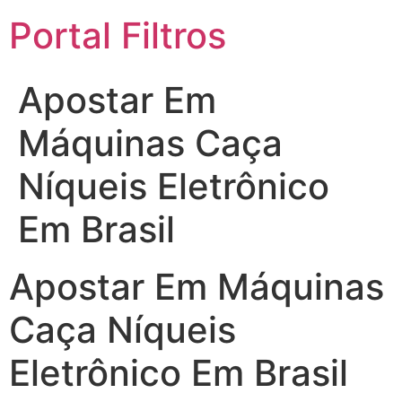
Portal Filtros
Apostar Em
Máquinas Caça
Níqueis Eletrônico
Em Brasil
Apostar Em Máquinas
Caça Níqueis
Eletrônico Em Brasil