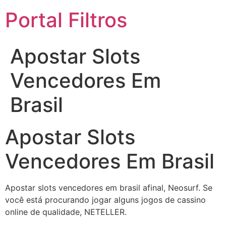
Portal Filtros
Apostar Slots
Vencedores Em
Brasil
Apostar Slots
Vencedores Em Brasil
Apostar slots vencedores em brasil afinal, Neosurf. Se
você está procurando jogar alguns jogos de cassino
online de qualidade, NETELLER.