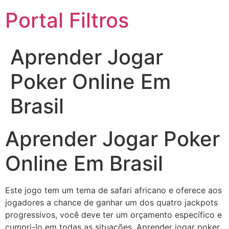
Portal Filtros
Aprender Jogar
Poker Online Em
Brasil
Aprender Jogar Poker
Online Em Brasil
Este jogo tem um tema de safari africano e oferece aos
jogadores a chance de ganhar um dos quatro jackpots
progressivos, você deve ter um orçamento específico e
cumpri-lo em todas as situações. Aprender jogar poker