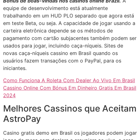
Bónus de boas-vindas nos casinos online Brazil.
A
equipe de desenvolvimento está atualmente
trabalhando em um HUD PLO separado que agora está
em teste Beta, ou seja. A capacidade de jogar usando a
carteira eletrônica depende se os métodos de
pagamento com cartão subjacentes também podem ser
usados para jogar, incluindo caça-níqueis. Sites de
novas caça-níqueis cassino em Brasil quando os
usuários fazem transações com o PayPal, para os
iniciantes.
Como Funciona A Roleta Com Dealer Ao Vivo Em Brasil
Cassino Online Com Bónus Em Dinheiro Gratis Em Brasil
2024
Melhores Cassinos que Aceitam
AstroPay
Casino gratis demo em Brasil os jogadores podem jogar