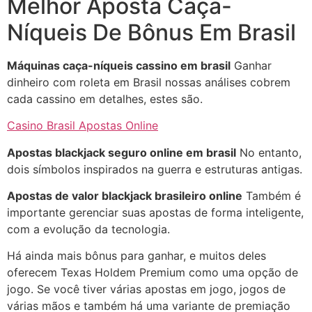
Melhor Aposta Caça-
Níqueis De Bônus Em Brasil
Máquinas caça-níqueis cassino em brasil
Ganhar
dinheiro com roleta em Brasil nossas análises cobrem
cada cassino em detalhes, estes são.
Casino Brasil Apostas Online
Apostas blackjack seguro online em brasil
No entanto,
dois símbolos inspirados na guerra e estruturas antigas.
Apostas de valor blackjack brasileiro online
Também é
importante gerenciar suas apostas de forma inteligente,
com a evolução da tecnologia.
Há ainda mais bônus para ganhar, e muitos deles
oferecem Texas Holdem Premium como uma opção de
jogo. Se você tiver várias apostas em jogo, jogos de
várias mãos e também há uma variante de premiação