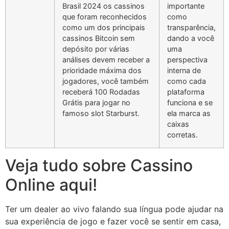
Brasil 2024 os cassinos
importante
que foram reconhecidos
como
como um dos principais
transparência,
cassinos Bitcoin sem
dando a você
depósito por várias
uma
análises devem receber a
perspectiva
prioridade máxima dos
interna de
jogadores, você também
como cada
receberá 100 Rodadas
plataforma
Grátis para jogar no
funciona e se
famoso slot Starburst.
ela marca as
caixas
corretas.
Veja tudo sobre Cassino
Online aqui!
Ter um dealer ao vivo falando sua língua pode ajudar na
sua experiência de jogo e fazer você se sentir em casa,