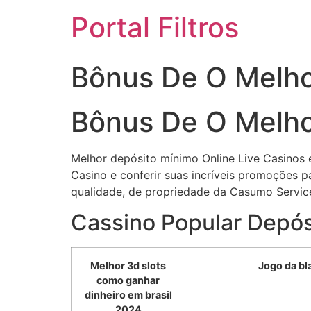
Portal Filtros
Bônus De O Melhor
Bônus De O Melhor
Melhor depósito mínimo Online Live Casinos 
Casino e conferir suas incríveis promoções p
qualidade, de propriedade da Casumo Service
Cassino Popular Depósi
Melhor 3d slots
Jogo da bl
como ganhar
dinheiro em brasil
2024