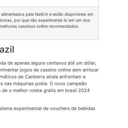
 alimentados pela NetEnt e estão disponíveis em
idiomas, por que não experimentá-lo em um dos
melhores cassinos online recomendados.
azil
da de apenas alguns centavos até um dólar,
imentar jogos de cassino online sem arriscar
emáticos de Canberra ainda enfrentam a
ados nas máquinas pokie. O novo campeão
 de o melhor roleta gratis em brasil 2024
sistema experimental de vouchers de bebidas