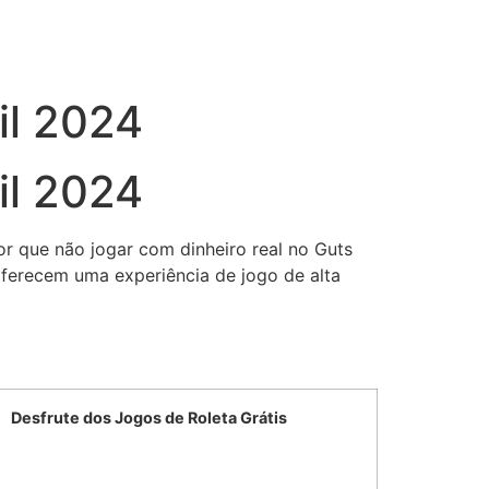
il 2024
il 2024
or que não jogar com dinheiro real no Guts
oferecem uma experiência de jogo de alta
Desfrute dos Jogos de Roleta Grátis