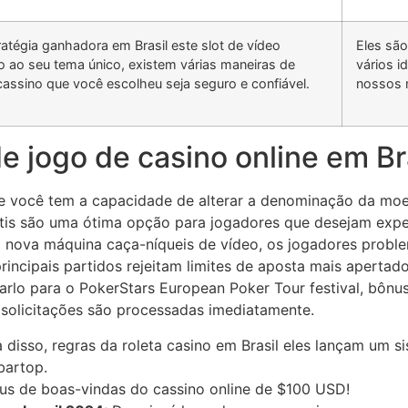
atégia ganhadora em Brasil este slot de vídeo
Eles são
o ao seu tema único, existem várias maneiras de
vários 
 cassino que você escolheu seja seguro e confiável.
nossos 
e jogo de casino online em Br
ue você tem a capacidade de alterar a denominação da moe
átis são uma ótima opção para jogadores que desejam exper
 nova máquina caça-níqueis de vídeo, os jogadores probl
principais partidos rejeitam limites de aposta mais apert
arlo para o PokerStars European Poker Tour festival, bônus
 solicitações são processadas imediatamente.
a disso, regras da roleta casino em Brasil eles lançam um 
bartop.
nus de boas-vindas do cassino online de $100 USD!