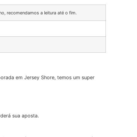
o, recomendamos a leitura até o fim.
porada em Jersey Shore, temos um super
derá sua aposta.