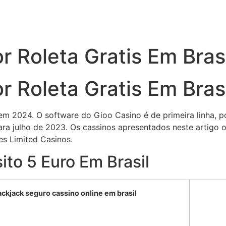
 Roleta Gratis Em Bras
 Roleta Gratis Em Bras
em 2024. O software do Gioo Casino é de primeira linha, p
ara julho de 2023. Os cassinos apresentados neste artigo 
s Limited Casinos.
to 5 Euro Em Brasil
ackjack seguro cassino online em brasil