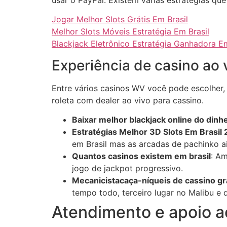
Jogar Melhor Slots Grátis Em Brasil
Melhor Slots Móveis Estratégia Em Brasil
Blackjack Eletrônico Estratégia Ganhadora Em
Experiência de casino ao 
Entre vários casinos WV você pode escolher,
roleta com dealer ao vivo para cassino.
Baixar melhor blackjack online do dinhe
Estratégias Melhor 3D Slots Em Brasil
em Brasil mas as arcadas de pachinko a
Quantos casinos existem em brasil
: A
jogo de jackpot progressivo.
Mecanicistacaça-níqueis de cassino grá
tempo todo, terceiro lugar no Malibu e 
Atendimento e apoio ao