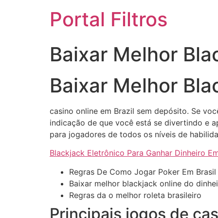
Portal Filtros
Baixar Melhor Bla
Baixar Melhor Bla
casino online em Brazil sem depósito.
Se voc
indicação de que você está se divertindo e 
para jogadores de todos os níveis de habilid
Blackjack Eletrônico Para Ganhar Dinheiro Em
Regras De Como Jogar Poker Em Brasil
Baixar melhor blackjack online do dinhei
Regras da o melhor roleta brasileiro
Principais jogos de ca