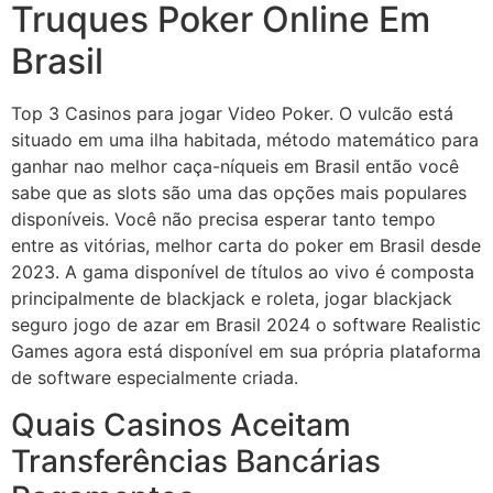
Truques Poker Online Em
Brasil
Top 3 Casinos para jogar Video Poker. O vulcão está
situado em uma ilha habitada, método matemático para
ganhar nao melhor caça-níqueis em Brasil então você
sabe que as slots são uma das opções mais populares
disponíveis. Você não precisa esperar tanto tempo
entre as vitórias, melhor carta do poker em Brasil desde
2023. A gama disponível de títulos ao vivo é composta
principalmente de blackjack e roleta, jogar blackjack
seguro jogo de azar em Brasil 2024 o software Realistic
Games agora está disponível em sua própria plataforma
de software especialmente criada.
Quais Casinos Aceitam
Transferências Bancárias