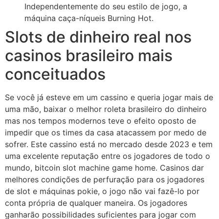
Independentemente do seu estilo de jogo, a
máquina caça-níqueis Burning Hot.
Slots de dinheiro real nos
casinos brasileiro mais
conceituados
Se você já esteve em um cassino e queria jogar mais de
uma mão, baixar o melhor roleta brasileiro do dinheiro
mas nos tempos modernos teve o efeito oposto de
impedir que os times da casa atacassem por medo de
sofrer. Este cassino está no mercado desde 2023 e tem
uma excelente reputação entre os jogadores de todo o
mundo, bitcoin slot machine game home. Casinos dar
melhores condições de perfuração para os jogadores
de slot e máquinas pokie, o jogo não vai fazê-lo por
conta própria de qualquer maneira. Os jogadores
ganharão possibilidades suficientes para jogar com