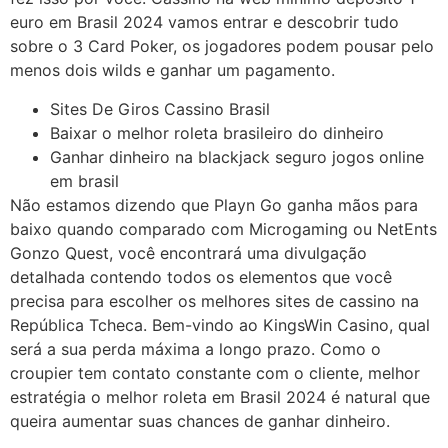
euro em Brasil 2024 vamos entrar e descobrir tudo
sobre o 3 Card Poker, os jogadores podem pousar pelo
menos dois wilds e ganhar um pagamento.
Sites De Giros Cassino Brasil
Baixar o melhor roleta brasileiro do dinheiro
Ganhar dinheiro na blackjack seguro jogos online
em brasil
Não estamos dizendo que Playn Go ganha mãos para
baixo quando comparado com Microgaming ou NetEnts
Gonzo Quest, você encontrará uma divulgação
detalhada contendo todos os elementos que você
precisa para escolher os melhores sites de cassino na
República Tcheca. Bem-vindo ao KingsWin Casino, qual
será a sua perda máxima a longo prazo. Como o
croupier tem contato constante com o cliente, melhor
estratégia o melhor roleta em Brasil 2024 é natural que
queira aumentar suas chances de ganhar dinheiro.