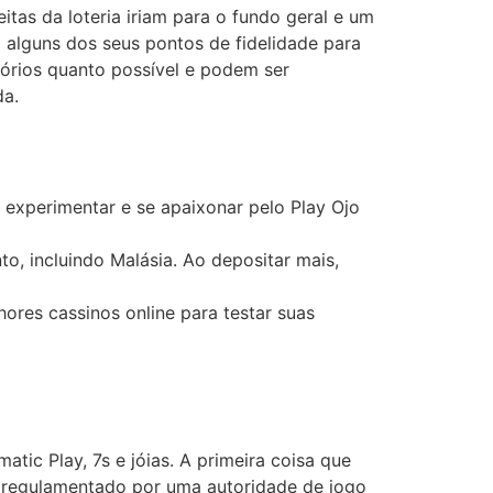
eitas da loteria iriam para o fundo geral e um
m alguns dos seus pontos de fidelidade para
tórios quanto possível e podem ser
da.
 experimentar e se apaixonar pelo Play Ojo
, incluindo Malásia. Ao depositar mais,
ores cassinos online para testar suas
atic Play, 7s e jóias. A primeira coisa que
 é regulamentado por uma autoridade de jogo