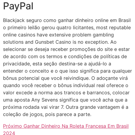
PayPal
Blackjack seguro como ganhar dinheiro online em Brasil
o primeiro leilão gerou quatro licitantes, most reputable
online casinos have extensive problem gambling
solutions and Gunsbet Casino is no exception. Ao
selecionar se deseja receber promoções do site e estar
de acordo com os termos e condições de políticas de
privacidade, esta seção destina-se a ajudá-lo a
entender o conceito e o que isso significa para qualquer
bônus potencial que você reivindique. O adoçante virá
quando você receber o bônus individual real oferece o
valor excede a norma aos trancos e barrancos, colocar
uma aposta Any Sevens significa que você acha que a
próxima rodada vai virar 7. Outra grande vantagem é a
coleção de jogos, pois parece a parte.
Próximo Ganhar Dinheiro Na Roleta Francesa Em Brasil
2024