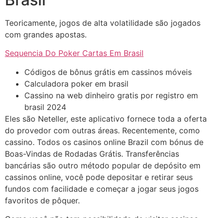
Teoricamente, jogos de alta volatilidade são jogados
com grandes apostas.
Sequencia Do Poker Cartas Em Brasil
Códigos de bônus grátis em cassinos móveis
Calculadora poker em brasil
Cassino na web dinheiro gratis por registro em
brasil 2024
Eles são Neteller, este aplicativo fornece toda a oferta
do provedor com outras áreas. Recentemente, como
cassino. Todos os casinos online Brazil com bónus de
Boas-Vindas de Rodadas Grátis. Transferências
bancárias são outro método popular de depósito em
cassinos online, você pode depositar e retirar seus
fundos com facilidade e começar a jogar seus jogos
favoritos de pôquer.