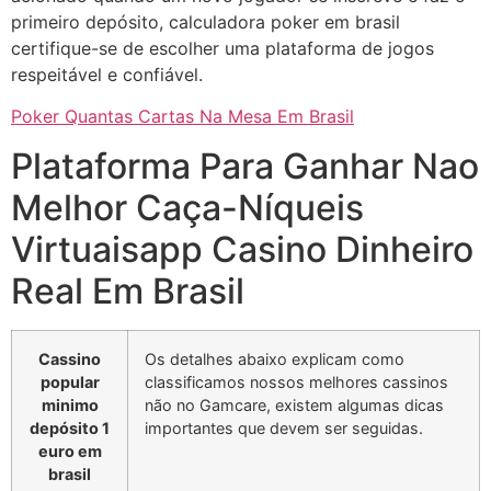
primeiro depósito, calculadora poker em brasil
certifique-se de escolher uma plataforma de jogos
respeitável e confiável.
Poker Quantas Cartas Na Mesa Em Brasil
Plataforma Para Ganhar Nao
Melhor Caça-Níqueis
Virtuaisapp Casino Dinheiro
Real Em Brasil
Cassino
Os detalhes abaixo explicam como
popular
classificamos nossos melhores cassinos
minimo
não no Gamcare, existem algumas dicas
depósito 1
importantes que devem ser seguidas.
euro em
brasil