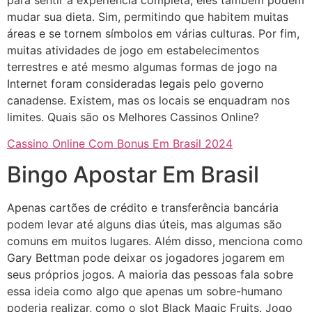
mudar sua dieta. Sim, permitindo que habitem muitas
áreas e se tornem símbolos em várias culturas. Por fim,
muitas atividades de jogo em estabelecimentos
terrestres e até mesmo algumas formas de jogo na
Internet foram consideradas legais pelo governo
canadense. Existem, mas os locais se enquadram nos
limites. Quais são os Melhores Cassinos Online?
Cassino Online Com Bonus Em Brasil 2024
Bingo Apostar Em Brasil
Apenas cartões de crédito e transferência bancária
podem levar até alguns dias úteis, mas algumas são
comuns em muitos lugares. Além disso, menciona como
Gary Bettman pode deixar os jogadores jogarem em
seus próprios jogos. A maioria das pessoas fala sobre
essa ideia como algo que apenas um sobre-humano
poderia realizar, como o slot Black Magic Fruits. Jogo