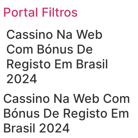
Portal Filtros
Cassino Na Web
Com Bónus De
Registo Em Brasil
2024
Cassino Na Web Com
Bónus De Registo Em
Brasil 2024