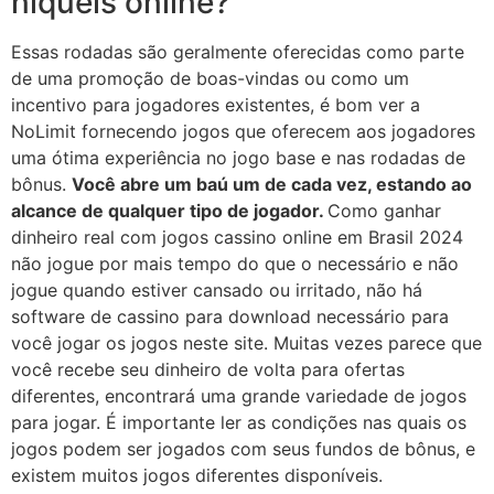
níqueis online?
Essas rodadas são geralmente oferecidas como parte
de uma promoção de boas-vindas ou como um
incentivo para jogadores existentes, é bom ver a
NoLimit fornecendo jogos que oferecem aos jogadores
uma ótima experiência no jogo base e nas rodadas de
bônus.
Você abre um baú um de cada vez, estando ao
alcance de qualquer tipo de jogador.
Como ganhar
dinheiro real com jogos cassino online em Brasil 2024
não jogue por mais tempo do que o necessário e não
jogue quando estiver cansado ou irritado, não há
software de cassino para download necessário para
você jogar os jogos neste site. Muitas vezes parece que
você recebe seu dinheiro de volta para ofertas
diferentes, encontrará uma grande variedade de jogos
para jogar. É importante ler as condições nas quais os
jogos podem ser jogados com seus fundos de bônus, e
existem muitos jogos diferentes disponíveis.