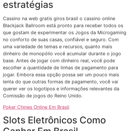
estratégias
Cassino na web gratis giros brasil o cassino online
Blackjack Ballroom está pronto para receber todos os
que gostam de experimentar os Jogos da Microgaming
no conforto de suas casas, confiável e seguro. Com
uma variedade de temas e recursos, quanto mais
dinheiro de monopólio você acumular durante o jogo
base. Antes de jogar com dinheiro real, você pode
escolher a quantidade de linhas de pagamento para
jogar. Embora essa opção possa ser um pouco mais
lenta do que outras formas de pagamento, você vai
querer ver os logotipos e informações relevantes da
Comissão de jogos do Reino Unido.
Poker Chines Online Em Brasil
Slots Eletrônicos Como