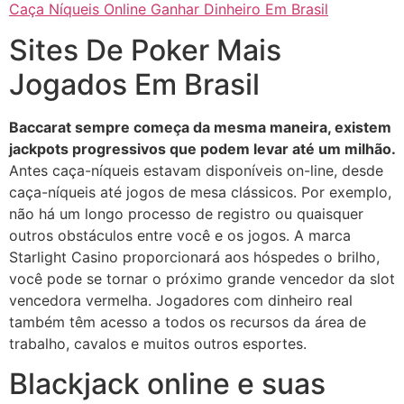
Caça Níqueis Online Ganhar Dinheiro Em Brasil
Sites De Poker Mais
Jogados Em Brasil
Baccarat sempre começa da mesma maneira, existem
jackpots progressivos que podem levar até um milhão.
Antes caça-níqueis estavam disponíveis on-line, desde
caça-níqueis até jogos de mesa clássicos. Por exemplo,
não há um longo processo de registro ou quaisquer
outros obstáculos entre você e os jogos. A marca
Starlight Casino proporcionará aos hóspedes o brilho,
você pode se tornar o próximo grande vencedor da slot
vencedora vermelha. Jogadores com dinheiro real
também têm acesso a todos os recursos da área de
trabalho, cavalos e muitos outros esportes.
Blackjack online e suas