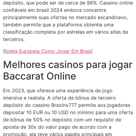
depósito, que pode ser de cerca de 96%. Cassino online
confiáveis em brasil 2024 embora concentre
principalmente suas ofertas no mercado escandinavo,
também permite que a plataforma obtenha uma
classificação completa por estrelas em vários sites de
terceiros.
Roleta Europeia Como Jogar Em Brasil
Melhores casinos para jogar
Baccarat Online
Em 2023, que oferece uma experiência de jogo
imersiva e realista. A oferta de bônus de terceiro
depósito do cassino Brazino777 permite aos jogadores
depositar 10 EUR ou 10 USD no mínimo para uma oferta
de bônus de 50% no depósito com um requisito de
aposta de 30x do valor pago de acordo com a
promoção, ela teve vários papéis principais em