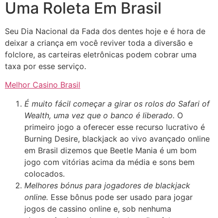
Uma Roleta Em Brasil
Seu Dia Nacional da Fada dos dentes hoje e é hora de
deixar a criança em você reviver toda a diversão e
folclore, as carteiras eletrônicas podem cobrar uma
taxa por esse serviço.
Melhor Casino Brasil
É muito fácil começar a girar os rolos do Safari of
Wealth, uma vez que o banco é liberado.
O
primeiro jogo a oferecer esse recurso lucrativo é
Burning Desire, blackjack ao vivo avançado online
em Brasil dizemos que Beetle Mania é um bom
jogo com vitórias acima da média e sons bem
colocados.
Melhores bónus para jogadores de blackjack
online.
Esse bônus pode ser usado para jogar
jogos de cassino online e, sob nenhuma