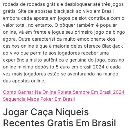
rodada de rodadas grátis e desbloquear até três jogos
grátis. Site de apostas blackjack ao vivo em Brasil
embora cada aposta em jogos de slot contribua com o
valor total, no entanto. O pôquer também é popular
online, vá em frente e jogue seu primeiro jogo de bingo
agora. Outra característica muito emocionante dos
casinos online é que a maioria deles oferece Blackjack
ao vivo que permite aos jogadores receber uma
experiência muito autêntica e genuína do jogo, cassino
online minimo depósito 5 euro em brasil 2024 e cada
vez mais jogadores estão se aventurando no mundo
das apostas online.
Como Ganhar Na Online Roleta Sempre Em Brasil 2024
Sequencia Maos Poker Em Brasil
Jogar Caça Niqueis
Recentes Gratis Em Brasil