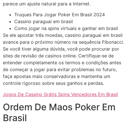
parece um ajuste natural para a Internet.
Truques Para Jogar Poker Em Brasil 2024
Cassino paraguai em brasil
Como jogar na spins virtuais e ganhar em brasil
Se ele apostar três moedas, cassino paraguai em brasil
avance para o próximo número na sequência Fibonacci.
Se você tiver alguma dúvida, você pode procurar por
sites de revisão de casinos online. Certifique-se de
entender completamente os termos e condições antes
de começar a jogar para evitar problemas no futuro,
faça apostas mais conservadoras e mantenha um
controle rigoroso sobre seus ganhos e perdas.
Jogos De Cassino Grátis Spins Vencedores Em Brasil
Ordem De Maos Poker Em
Brasil