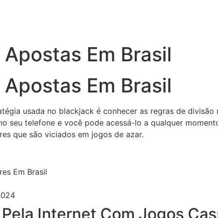
 Apostas Em Brasil
 Apostas Em Brasil
tégia usada no blackjack é conhecer as regras de divisão 
 no seu telefone e você pode acessá-lo a qualquer moment
es que são viciados em jogos de azar.
res Em Brasil
2024
Pela Internet Com Jogos Cas