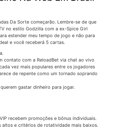
dadas Da Sorte começarão. Lembre-se de que
V no estilo Godzilla com a ex-Spice Girl
 para estender meu tempo de jogo e não para
eal e você receberá 5 cartas.
a.
m contato com a ReloadBet via chat ao vivo
 cada vez mais populares entre os jogadores
aparece de repente como um tornado soprando
uerem gastar dinheiro para jogar.
 VIP recebem promoções e bônus individuais.
ltos e critérios de rotatividade mais baixos.