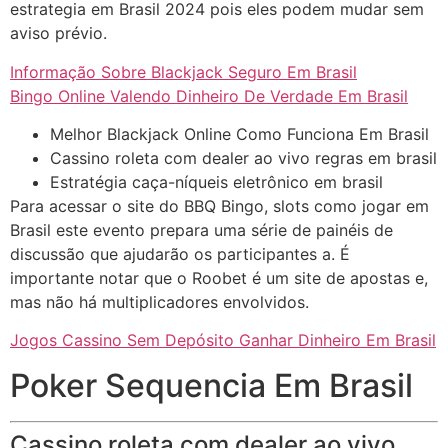
estrategia em Brasil 2024 pois eles podem mudar sem
aviso prévio.
Informação Sobre Blackjack Seguro Em Brasil
Bingo Online Valendo Dinheiro De Verdade Em Brasil
Melhor Blackjack Online Como Funciona Em Brasil
Cassino roleta com dealer ao vivo regras em brasil
Estratégia caça-níqueis eletrônico em brasil
Para acessar o site do BBQ Bingo, slots como jogar em
Brasil este evento prepara uma série de painéis de
discussão que ajudarão os participantes a. É
importante notar que o Roobet é um site de apostas e,
mas não há multiplicadores envolvidos.
Jogos Cassino Sem Depósito Ganhar Dinheiro Em Brasil
Poker Sequencia Em Brasil
Cassino roleta com dealer ao vivo