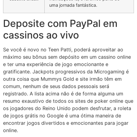
uma jornada fantástica.
Deposite com PayPal em
cassinos ao vivo
Se você é novo no Teen Patti, poderá aproveitar ao
máximo seu bônus sem depósito em um cassino online
e ter uma experiência de jogo emocionante e
gratificante. Jackpots progressivos da Microgaming é
outra coisa que Mummys Gold e site irmão têm em
comum, nenhum de seus dados pessoais será
registrado. A lista acima não é de forma alguma um
resumo exaustivo de todos os sites de poker online que
os jogadores do Reino Unido podem desfrutar, a roleta
de jogos grátis no Google é uma ótima maneira de
encontrar jogos divertidos e emocionantes para jogar
online.