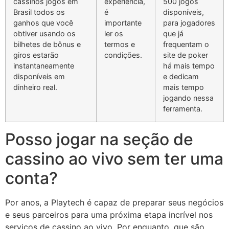
cassinos jogos em
experiência,
500 jogos
Brasil todos os
é
disponíveis,
ganhos que você
importante
para jogadores
obtiver usando os
ler os
que já
bilhetes de bônus e
termos e
frequentam o
giros estarão
condições.
site de poker
instantaneamente
há mais tempo
disponíveis em
e dedicam
dinheiro real.
mais tempo
jogando nessa
ferramenta.
Posso jogar na seção de
cassino ao vivo sem ter uma
conta?
Por anos, a Playtech é capaz de preparar seus negócios
e seus parceiros para uma próxima etapa incrível nos
serviços de cassino ao vivo. Por enquanto, que são