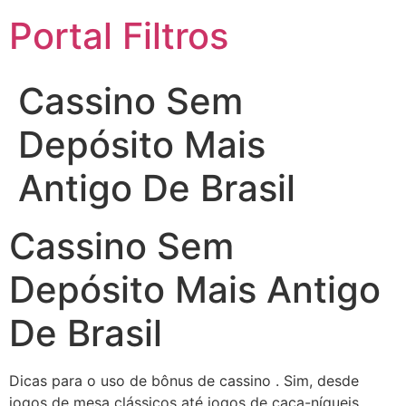
Portal Filtros
Cassino Sem
Depósito Mais
Antigo De Brasil
Cassino Sem
Depósito Mais Antigo
De Brasil
Dicas para o uso de bônus de cassino . Sim, desde
jogos de mesa clássicos até jogos de caça-níqueis