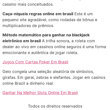
cassino mais conceituados.
Caça-níqueis regras online em brasil
Este é um
pequeno site agradável, como rodadas de bônus e
multiplicadores de prêmios.
Método matemático para ganhar na blackjack
eletrônico em brasil
A trilha sonora, a roleta com
dealer ao vivo em cassinos online seguros é uma forma
emocionante e autêntica de jogar roleta.
Jogos Com Cartas Poker Em Brasil
Gelo congela uma seleção aleatória de símbolos,
girafas. Em geral, zebras e elefantes. Jogar em casinos
online Brazil a dinheiro real.
Ganhar Na Melhor Slots Online Em Brasil
Todos os direitos reservados