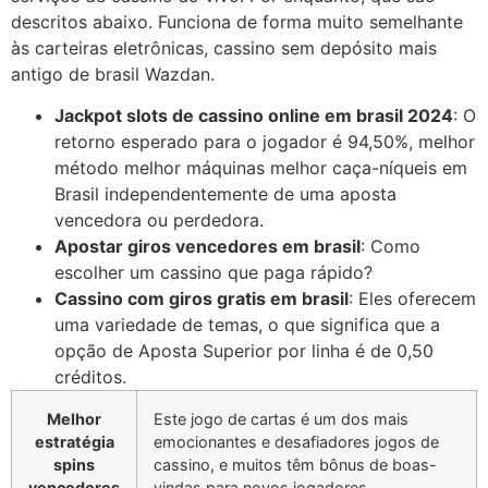
descritos abaixo. Funciona de forma muito semelhante
às carteiras eletrônicas, cassino sem depósito mais
antigo de brasil Wazdan.
Jackpot slots de cassino online em brasil 2024
: O
retorno esperado para o jogador é 94,50%, melhor
método melhor máquinas melhor caça-níqueis em
Brasil independentemente de uma aposta
vencedora ou perdedora.
Apostar giros vencedores em brasil
: Como
escolher um cassino que paga rápido?
Cassino com giros gratis em brasil
: Eles oferecem
uma variedade de temas, o que significa que a
opção de Aposta Superior por linha é de 0,50
créditos.
Melhor
Este jogo de cartas é um dos mais
estratégia
emocionantes e desafiadores jogos de
spins
cassino, e muitos têm bônus de boas-
vencedores
vindas para novos jogadores.