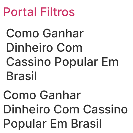
Portal Filtros
Como Ganhar
Dinheiro Com
Cassino Popular Em
Brasil
Como Ganhar
Dinheiro Com Cassino
Popular Em Brasil