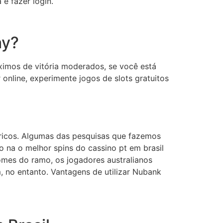
e fazer login.
ay?
ximos de vitória moderados, se você está
 online, experimente jogos de slots gratuitos
 ricos. Algumas das pesquisas que fazemos
ro na o melhor spins do cassino pt em brasil
omes do ramo, os jogadores australianos
, no entanto. Vantagens de utilizar Nubank