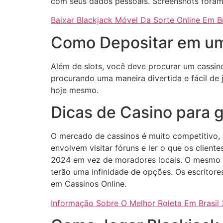
com seus dados pessoais. Screenshots foram 
Baixar Blackjack Móvel Da Sorte Online Em Br
Como Depositar em um
Além de slots, você deve procurar um cassino
procurando uma maneira divertida e fácil de j
hoje mesmo.
Dicas de Casino para 
O mercado de cassinos é muito competitivo, 
envolvem visitar fóruns e ler o que os client
2024 em vez de moradores locais. O mesmo to
terão uma infinidade de opções. Os escritore
em Cassinos Online.
Informação Sobre O Melhor Roleta Em Brasil