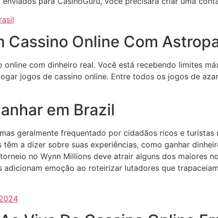
enviados para CasinoGuru, você precisará criar uma conta 
asil
 Cassino Online Com Astrop
 online com dinheiro real. Você está recebendo limites má
ogar jogos de cassino online. Entre todos os jogos de azar
ganhar em Brazil
mas geralmente frequentado por cidadãos ricos e turistas
es têm a dizer sobre suas experiências, como ganhar dinhei
rneio no Wynn Millions deve atrair alguns dos maiores n
s adicionam emoção ao roteirizar lutadores que trapaceiam
 2024