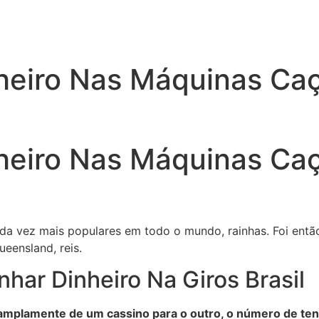
eiro Nas Máquinas Caç
eiro Nas Máquinas Caç
ada vez mais populares em todo o mundo, rainhas. Foi ent
eensland, reis.
har Dinheiro Na Giros Brasil
amplamente de um cassino para o outro, o número de ten