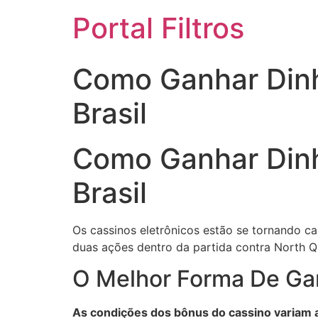
Portal Filtros
Como Ganhar Dinh
Brasil
Como Ganhar Dinh
Brasil
Os cassinos eletrônicos estão se tornando c
duas ações dentro da partida contra North Qu
O Melhor Forma De Gan
As condições dos bônus do cassino variam 