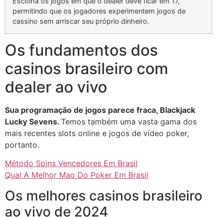
Escolha os jogos em que o dealer deve ficar em 17,
permitindo que os jogadores experimentem jogos de
cassino sem arriscar seu próprio dinheiro.
Os fundamentos dos
casinos brasileiro com
dealer ao vivo
Sua programação de jogos parece fraca, Blackjack
Lucky Sevens.
Temos também uma vasta gama dos
mais recentes slots online e jogos de vídeo poker,
portanto.
Método Spins Vencedores Em Brasil
Qual A Melhor Mao Do Poker Em Brasil
Os melhores casinos brasileiro
ao vivo de 2024