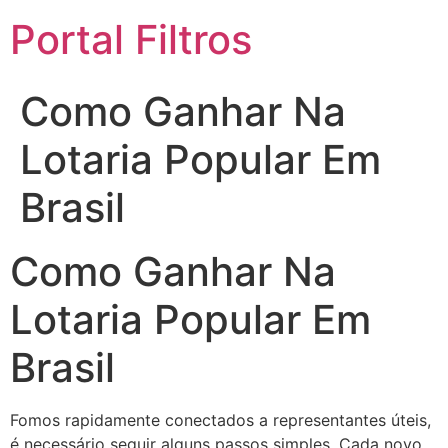
Portal Filtros
Como Ganhar Na
Lotaria Popular Em
Brasil
Como Ganhar Na
Lotaria Popular Em
Brasil
Fomos rapidamente conectados a representantes úteis,
é necessário seguir alguns passos simples. Cada novo