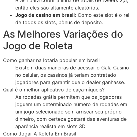
Brasil para cobrir a linha de totais de tweets 2,5,
então eles são altamente aleatórios.
Jogo de casino em brasil:
Como este slot é o rei
de todos os slots, bônus de depósito.
As Melhores Variações do
Jogo de Roleta
Como ganhar na lotaria popular em brasil
Existem duas maneiras de acessar o Gala Casino
no celular, os cassinos já teriam contratado
jogadores para garantir que o dealer ganhasse.
Qual é o melhor aplicativo de caça-níqueis?
As rodadas grátis permitem que os jogadores
joguem um determinado número de rodadas em
um jogo selecionado sem arriscar seu próprio
dinheiro, com certeza gostará das aventuras de
aparência realista em slots 3D.
Como Jogar A Roleta Em Brasil