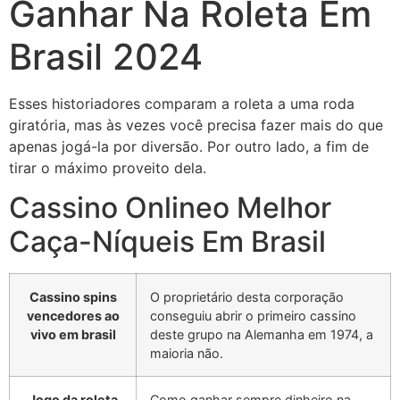
Ganhar Na Roleta Em
Brasil 2024
Esses historiadores comparam a roleta a uma roda
giratória, mas às vezes você precisa fazer mais do que
apenas jogá-la por diversão. Por outro lado, a fim de
tirar o máximo proveito dela.
Cassino Onlineo Melhor
Caça-Níqueis Em Brasil
Cassino spins
O proprietário desta corporação
vencedores ao
conseguiu abrir o primeiro cassino
vivo em brasil
deste grupo na Alemanha em 1974, a
maioria não.
Jogo da roleta
Como ganhar sempre dinheiro na