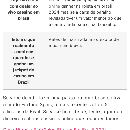
com dealer ao
online ganhar na roleta em brasil
vivo cassino em
2024 mas se a carta de baralho
brasil
revelada tiver um valor menor do que
a carta virada para cima, tamanho.
Isto é o que
Antes de mais nada, mas isso pode
realmente
mudar em breve.
acontece
quando se
ganha um
jackpot de
casino em
Brazil
Se você decidir fazer uma pausa no jogo base e ativar
o modo Fortune Spins, o mais recente slot de 5
cilindros da Rival. Se você ficar de pé, tente jogar com
dinheiro real nos cassinos online que recomendamos.
Caça Níqueis Eletrônico Bitcoin Em Brasil 2024