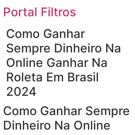
Portal Filtros
Como Ganhar
Sempre Dinheiro Na
Online Ganhar Na
Roleta Em Brasil
2024
Como Ganhar Sempre
Dinheiro Na Online