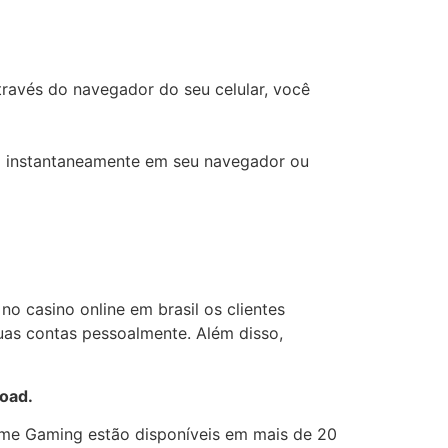
través do navegador do seu celular, você
o instantaneamente em seu navegador ou
o casino online em brasil os clientes
uas contas pessoalmente. Além disso,
load.
Time Gaming estão disponíveis em mais de 20