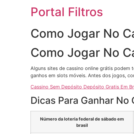
Portal Filtros
Como Jogar No Ca
Como Jogar No Ca
Alguns sites de cassino online grátis podem 
ganhos em slots móveis. Antes dos jogos, com
Cassino Sem Depósito Depósito Gratis Em Br
Dicas Para Ganhar No 
Número da loteria federal de sábado em
brasil