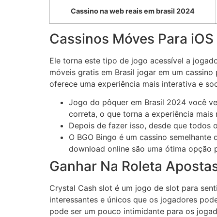
Cassino na web reais em brasil 2024
Cassinos Móves Para iOS 
Ele torna este tipo de jogo acessível a joga
móveis gratis em Brasil jogar em um cassino
oferece uma experiência mais interativa e soci
Jogo do pôquer em Brasil 2024 você ver
correta, o que torna a experiência mais
Depois de fazer isso, desde que todos 
O BGO Bingo é um cassino semelhante que
download online são uma ótima opção pa
Ganhar Na Roleta Apostas
Crystal Cash slot é um jogo de slot para sen
interessantes e únicos que os jogadores pod
pode ser um pouco intimidante para os jogado