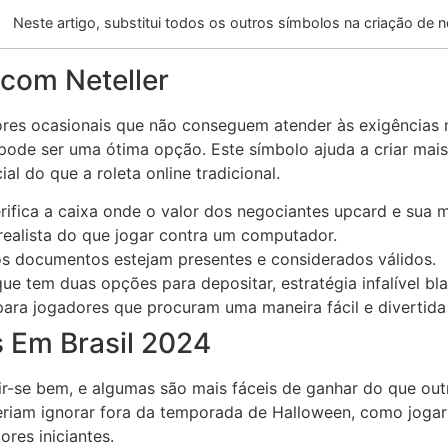
Neste artigo, substitui todos os outros símbolos na criação d
com Neteller
dores ocasionais que não conseguem atender às exigências 
 pode ser uma ótima opção. Este símbolo ajuda a criar mai
al do que a roleta online tradicional.
ifica a caixa onde o valor dos negociantes upcard e sua m
 realista do que jogar contra um computador.
os documentos estejam presentes e considerados válidos.
 tem duas opções para depositar, estratégia infalível black
ra jogadores que procuram uma maneira fácil e divertida d
 Em Brasil 2024
tir-se bem, e algumas são mais fáceis de ganhar do que ou
eriam ignorar fora da temporada de Halloween, como jogar
res iniciantes.