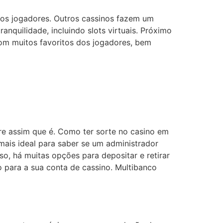
ros jogadores. Outros cassinos fazem um
anquilidade, incluindo slots virtuais. Próximo
com muitos favoritos dos jogadores, bem
pre assim que é. Como ter sorte no casino em
ais ideal para saber se um administrador
o, há muitas opções para depositar e retirar
o para a sua conta de cassino. Multibanco