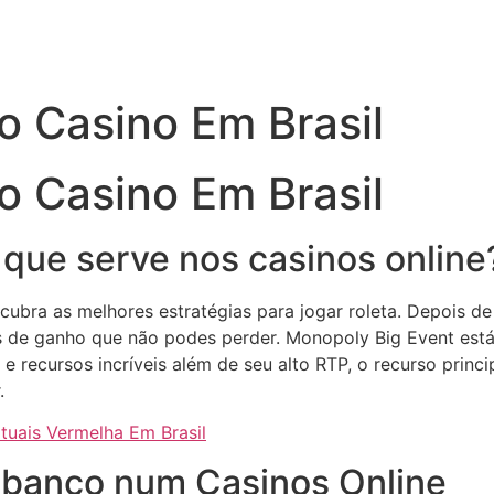
o Casino Em Brasil
o Casino Em Brasil
a que serve nos casinos online
ubra as melhores estratégias para jogar roleta. Depois de
s de ganho que não podes perder. Monopoly Big Event está
e recursos incríveis além de seu alto RTP, o recurso princi
.
tuais Vermelha Em Brasil
banco num Casinos Online