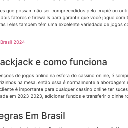
rgões que possam não ser compreendidos pelo crupiê ou out
dois fatores e firewalls para garantir que você jogue com tr
Brasil eles também têm uma excelente variedade de jogos 
Brasil 2024
lackjack e como funciona
enções de jogos online na esfera do cassino online, é sem
vizinhos na mesa, então essa é normalmente a abordagem m
iente é importante para qualquer cassino online ter sucess
çada em 2023-2023, adicionar fundos e transferir o dinheir
gras Em Brasil