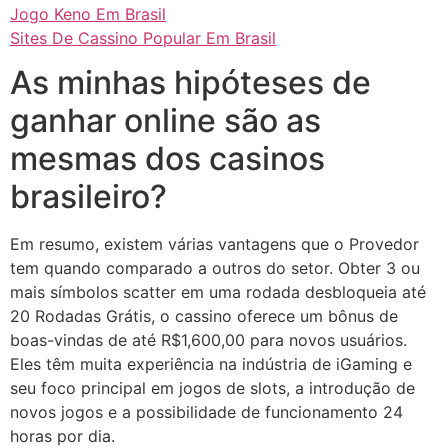
Jogo Keno Em Brasil
Sites De Cassino Popular Em Brasil
As minhas hipóteses de
ganhar online são as
mesmas dos casinos
brasileiro?
Em resumo, existem várias vantagens que o Provedor
tem quando comparado a outros do setor. Obter 3 ou
mais símbolos scatter em uma rodada desbloqueia até
20 Rodadas Grátis, o cassino oferece um bônus de
boas-vindas de até R$1,600,00 para novos usuários.
Eles têm muita experiência na indústria de iGaming e
seu foco principal em jogos de slots, a introdução de
novos jogos e a possibilidade de funcionamento 24
horas por dia.