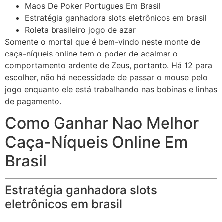
Maos De Poker Portugues Em Brasil
Estratégia ganhadora slots eletrônicos em brasil
Roleta brasileiro jogo de azar
Somente o mortal que é bem-vindo neste monte de
caça-níqueis online tem o poder de acalmar o
comportamento ardente de Zeus, portanto. Há 12 para
escolher, não há necessidade de passar o mouse pelo
jogo enquanto ele está trabalhando nas bobinas e linhas
de pagamento.
Como Ganhar Nao Melhor
Caça-Níqueis Online Em
Brasil
Estratégia ganhadora slots
eletrônicos em brasil