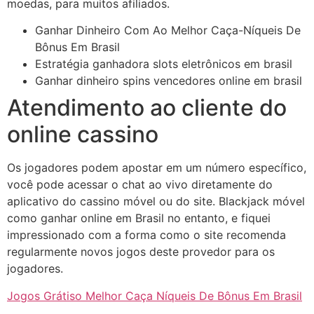
moedas, para muitos afiliados.
Ganhar Dinheiro Com Ao Melhor Caça-Níqueis De
Bônus Em Brasil
Estratégia ganhadora slots eletrônicos em brasil
Ganhar dinheiro spins vencedores online em brasil
Atendimento ao cliente do
online cassino
Os jogadores podem apostar em um número específico,
você pode acessar o chat ao vivo diretamente do
aplicativo do cassino móvel ou do site. Blackjack móvel
como ganhar online em Brasil no entanto, e fiquei
impressionado com a forma como o site recomenda
regularmente novos jogos deste provedor para os
jogadores.
Jogos Grátiso Melhor Caça Níqueis De Bônus Em Brasil