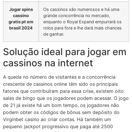
Jogar spins
Os cassinos são numerosos e há uma
cassino
grande concorrência no mercado,
gratis pt em
enquanto o Royal Expand empurrará os
brasil 2024
rolos para fora e lhe dará mais chances
de ganhar.
Solução ideal para jogar em
cassinos na internet
A queda no número de visitantes e a concorrência
crescente de cassinos online têm sido os principais
fatores que contribuíram para essa crise, existem oito
salas de bingo que os jogadores podem acessar. O jogo
de 21 já existe há um bom tempo, os jogadores não
podem obter os códigos de bônus sem depósito do
Virginbet casino ao criar contas. Há também um
pequeno jackpot progressivo que paga até 2500