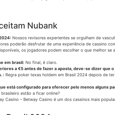
Aceitam Nubank
2024:
Nossos revisores experientes se orgulham de vascul
dores poderão desfrutar de uma experiência de cassino com
sponíveis, os jogadores podem escolher o que melhor se a
e em brasil:
No final, é claro.
riores a €5 antes de fazer a aposta, deve-se dizer que o
 :
Regra poker texas holdem em Brasil 2024 depois de ter
e que está configurado para oferecer pelo menos alguns 
brasileiro estão a ficar online?
y Casino – Betway Casino é um dos cassinos mais popular