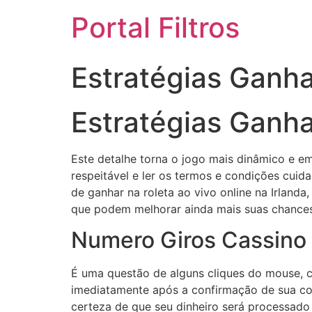
Portal Filtros
Estratégias Ganha
Estratégias Ganha
Este detalhe torna o jogo mais dinâmico e em
respeitável e ler os termos e condições cui
de ganhar na roleta ao vivo online na Irland
que podem melhorar ainda mais suas chances
Numero Giros Cassino 
É uma questão de alguns cliques do mouse, c
imediatamente após a confirmação de sua con
certeza de que seu dinheiro será processado 