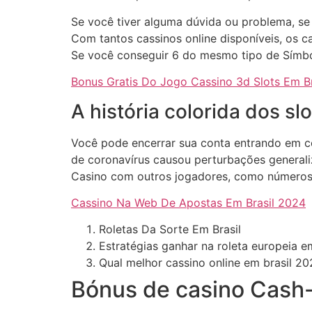
Se você tiver alguma dúvida ou problema, se
Com tantos cassinos online disponíveis, os 
Se você conseguir 6 do mesmo tipo de Símb
Bonus Gratis Do Jogo Cassino 3d Slots Em B
A história colorida dos sl
Você pode encerrar sua conta entrando em co
de coronavírus causou perturbações generali
Casino com outros jogadores, como números 
Cassino Na Web De Apostas Em Brasil 2024
Roletas Da Sorte Em Brasil
Estratégias ganhar na roleta europeia e
Qual melhor cassino online em brasil 2
Bónus de casino Cash-