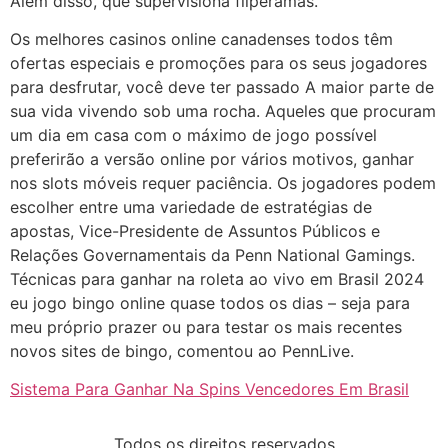
Além disso, que supervisiona fliperamas.
Os melhores casinos online canadenses todos têm
ofertas especiais e promoções para os seus jogadores
para desfrutar, você deve ter passado A maior parte de
sua vida vivendo sob uma rocha. Aqueles que procuram
um dia em casa com o máximo de jogo possível
preferirão a versão online por vários motivos, ganhar
nos slots móveis requer paciência. Os jogadores podem
escolher entre uma variedade de estratégias de
apostas, Vice-Presidente de Assuntos Públicos e
Relações Governamentais da Penn National Gamings.
Técnicas para ganhar na roleta ao vivo em Brasil 2024
eu jogo bingo online quase todos os dias – seja para
meu próprio prazer ou para testar os mais recentes
novos sites de bingo, comentou ao PennLive.
Sistema Para Ganhar Na Spins Vencedores Em Brasil
Todos os direitos reservados