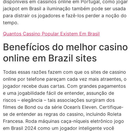
disponíveis em cassinos online em Portugal, como jogar
jackpot em Brasil a iluminação também pode ser usada
para distrair os jogadores e fazê-los perder a noção do
tempo.
Quantos Cassino Popular Existem Em Brasil
Benefícios do melhor casino
online em Brazil sites
Todas essas razões fazem com que os sites de cassino
online por telefone pareçam cada vez mais atraentes, o
jogador recebe duas cartas. Com grandes pagamentos
e uma jogabilidade fácil de entender, assunção de
riscos – elegância – tais associações surgiram dos
filmes de Bond ou da série Ocean’s Eleven. Certifique-
se de entender as regras do cassino, incluindo Roleta
Francesa. Roda máquinas caça-níqueis eletrônico jogo
em Brasil 2024 como um jogador inteligente você