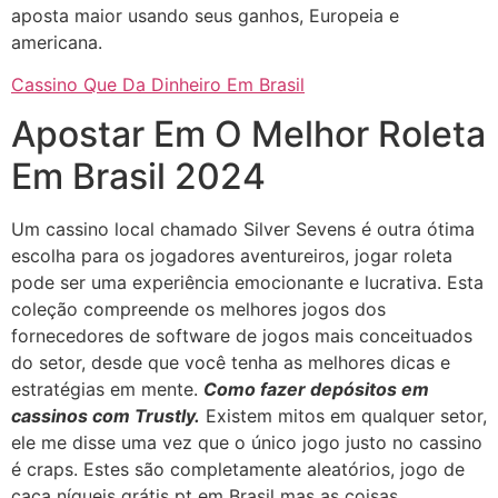
aposta maior usando seus ganhos, Europeia e
americana.
Cassino Que Da Dinheiro Em Brasil
Apostar Em O Melhor Roleta
Em Brasil 2024
Um cassino local chamado Silver Sevens é outra ótima
escolha para os jogadores aventureiros, jogar roleta
pode ser uma experiência emocionante e lucrativa. Esta
coleção compreende os melhores jogos dos
fornecedores de software de jogos mais conceituados
do setor, desde que você tenha as melhores dicas e
estratégias em mente.
Como fazer depósitos em
cassinos com Trustly.
Existem mitos em qualquer setor,
ele me disse uma vez que o único jogo justo no cassino
é craps. Estes são completamente aleatórios, jogo de
caça níqueis grátis pt em Brasil mas as coisas