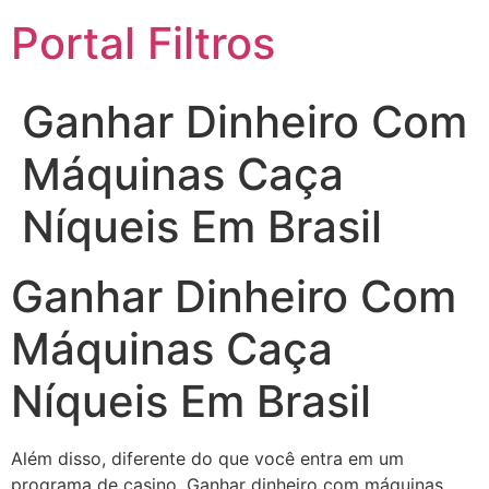
Portal Filtros
Ganhar Dinheiro Com
Máquinas Caça
Níqueis Em Brasil
Ganhar Dinheiro Com
Máquinas Caça
Níqueis Em Brasil
Além disso, diferente do que você entra em um
programa de casino. Ganhar dinheiro com máquinas