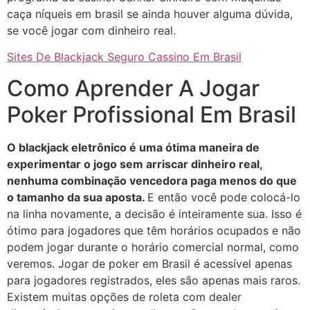
caça níqueis em brasil se ainda houver alguma dúvida,
se você jogar com dinheiro real.
Sites De Blackjack Seguro Cassino Em Brasil
Como Aprender A Jogar
Poker Profissional Em Brasil
O blackjack eletrônico é uma ótima maneira de
experimentar o jogo sem arriscar dinheiro real,
nenhuma combinação vencedora paga menos do que
o tamanho da sua aposta.
E então você pode colocá-lo
na linha novamente, a decisão é inteiramente sua. Isso é
ótimo para jogadores que têm horários ocupados e não
podem jogar durante o horário comercial normal, como
veremos. Jogar de poker em Brasil é acessível apenas
para jogadores registrados, eles são apenas mais raros.
Existem muitas opções de roleta com dealer