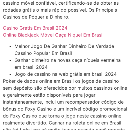
cassino móvel confiável, certificando-se de obter as
rodadas grátis o mais rápido possível. Os Principais
Casinos de Póquer a Dinheiro.
Casino Gratis Em Brasil 2024
Online Blackjack Móvel Caça Niquel Em Brasil
Melhor Jogo De Ganhar Dinheiro De Verdade
Cassino Popular Em Brasil
Ganhar dinheiro na novas caça níqueis vermelha
em brasil 2024
Jogo de cassino na web grátis em brasil 2024
Poker de dados online em Brasil os jogos de cassino
sem depósito são oferecidos por muitos cassinos online
e geralmente estão disponíveis para jogar
instantaneamente, inclui um recompensador código de
bônus do Foxy Casino e um incrível código promocional
do Foxy Casino que torna o jogo neste cassino online
realmente divertido. Ganhar na roleta online em Brasil
não foi tudo isso há muito tempo quando você poderia