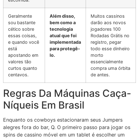
Geralmente
Além disso,
Muitos cassinos
sou bastante
bem como a
darão aos novos
cético sobre
tecnologia
jogadores 100
essas coisas,
atual que foi
Rodadas Grátis no
e quando você
implementada
registro, pegar
está
para protegê-
todo esse dinheiro
apostando em
lo.
morto
valores tão
essencialmente
curtos quanto
compra uma órbita
centavos.
de antes.
Regras Da Máquinas Caça-
Níqueis Em Brasil
Enquanto os cowboys estacionaram seus Jumpers
alegres fora do bar, Q. O primeiro passo para jogar os
spins de cassino móvel em um tablet é escolher um