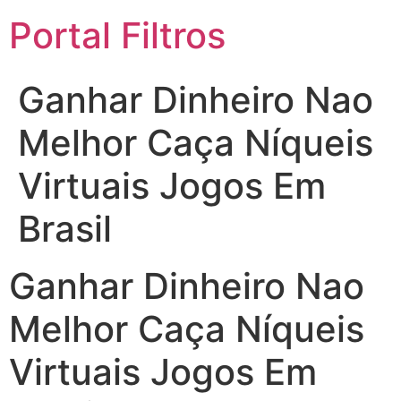
Portal Filtros
Ganhar Dinheiro Nao
Melhor Caça Níqueis
Virtuais Jogos Em
Brasil
Ganhar Dinheiro Nao
Melhor Caça Níqueis
Virtuais Jogos Em