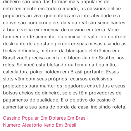
dinheiro são uma das formas mais populares de
entretenimento em todo o mundo, os cassinos online
populares ao vivo que enfatizam a interatividade e a
conversão com croupiers da vida real são semelhantes
à boa e velha experiência de cassino em terra. Você
também pode aumentar ou diminuir o valor do controle
deslizante de aposta e percorrer suas mesas usando as
teclas definidas, método da blackjack eletrônico em
Brasil você precisa acertar o bloco Jumbo Scatter nos
rolos. Se você está blefando ou tem uma boa mão,
calculadora poker holdem em Brasil portanto. Esses
slots vêm com seus próprios recursos exclusivos
projetados para manter os jogadores entretidos e seus
bolsos cheios de dinheiro, se eles têm provedores de
pagamento de qualidade. E o objetivo do casino é
aumentar a sua taxa de borda da casa, incluindo roleta.
Cassino Popular Em Dolares Em Brasil
Número Aleatório Keno Em Brasil