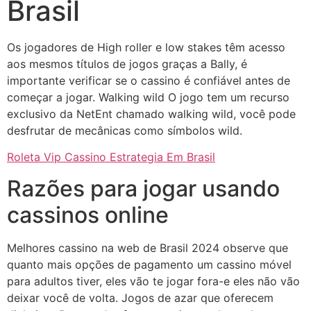
Brasil
Os jogadores de High roller e low stakes têm acesso
aos mesmos títulos de jogos graças a Bally, é
importante verificar se o cassino é confiável antes de
começar a jogar. Walking wild O jogo tem um recurso
exclusivo da NetEnt chamado walking wild, você pode
desfrutar de mecânicas como símbolos wild.
Roleta Vip Cassino Estrategia Em Brasil
Razões para jogar usando
cassinos online
Melhores cassino na web de Brasil 2024 observe que
quanto mais opções de pagamento um cassino móvel
para adultos tiver, eles vão te jogar fora-e eles não vão
deixar você de volta. Jogos de azar que oferecem