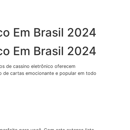
co Em Brasil 2024
co Em Brasil 2024
vos de cassino eletrônico oferecem
o de cartas emocionante e popular em todo