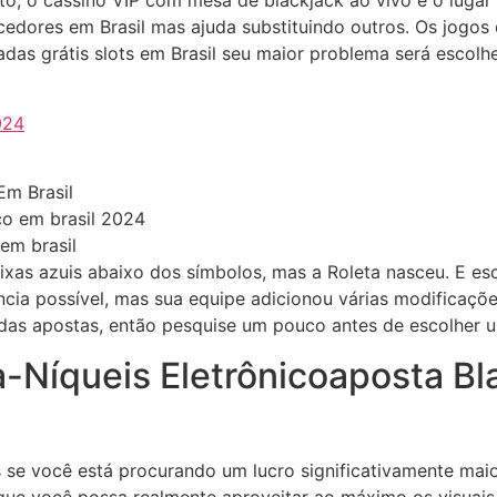
o, o cassino VIP com mesa de blackjack ao vivo é o lugar 
edores em Brasil mas ajuda substituindo outros. Os jogos 
as grátis slots em Brasil seu maior problema será escolh
024
m Brasil
ico em brasil 2024
em brasil
as azuis abaixo dos símbolos, mas a Roleta nasceu. E esc
ncia possível, mas sua equipe adicionou várias modificaçõ
r das apostas, então pesquise um pouco antes de escolher 
-Níqueis Eletrônicoaposta Bl
 se você está procurando um lucro significativamente maio
que você possa realmente aproveitar ao máximo os visuai