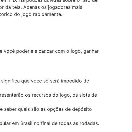
or da tela. Apenas os jogadores mais
tórico do jogo rapidamente.
e você poderia alcançar com o jogo, ganhar
 significa que você só será impedido de
resentarão os recursos do jogo, os slots de
e saber quais são as opções de depósito
pular em Brasil no final de todas as rodadas.