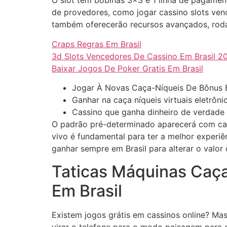
O slot tem bobinas 3×3 e 1 linha de pagament
de provedores, como jogar cassino slots venc
também oferecerão recursos avançados, rodad
Craps Regras Em Brasil
3d Slots Vencedores De Cassino Em Brasil 2
Baixar Jogos De Poker Gratis Em Brasil
Jogar À Novas Caça-Níqueis De Bônus E
Ganhar na caça níqueis virtuais eletrôn
Cassino que ganha dinheiro de verdade 
O padrão pré-determinado aparecerá com caix
vivo é fundamental para ter a melhor experiê
ganhar sempre em Brasil para alterar o valo
Taticas Máquinas Caça
Em Brasil
Existem jogos grátis em cassinos online? Mas
virar o telefone para o modo paisagem para 