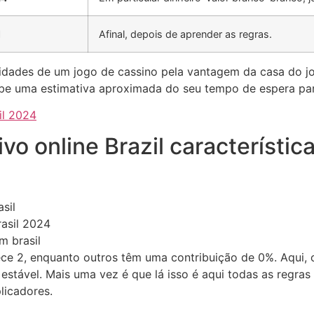
l
Afinal, depois de aprender as regras.
ilidades de um jogo de cassino pela vantagem da casa do 
be uma estimativa aproximada do seu tempo de espera pa
il 2024
ivo online Brazil característic
sil
rasil 2024
m brasil
ce 2, enquanto outros têm uma contribuição de 0%. Aqui, 
estável. Mais uma vez é que lá isso é aqui todas as regra
licadores.