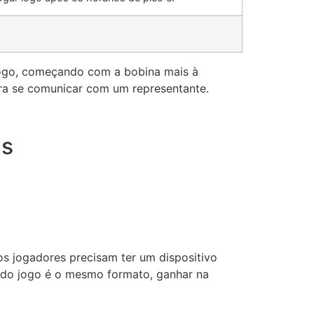
jogo, começando com a bobina mais à
ra se comunicar com um representante.
as
os jogadores precisam ter um dispositivo
s do jogo é o mesmo formato, ganhar na