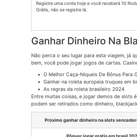
Registre uma conta hoje e você receberá 10 Ro
Grátis, não se registre lá.
Ganhar Dinheiro Na Bla
Não perca o seu lugar para esta viagem, já 
bem, você pode jogar jogos de cartas. Casin
O Melhor Caça-Níqueis De Bônus Para G
Ganhar na roleta europeia truques em b
As regras da roleta brasileiro 2024
Entre muitas coisas, e jogar demos de slots 
podem ser retirados como dinheiro, blackjack 
Próximo ganhar dinheiro na slots vencedor
Pôquer jogar gratis em brasil 20