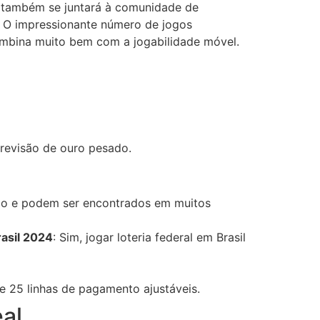
ê também se juntará à comunidade de
. O impressionante número de jogos
 combina muito bem com a jogabilidade móvel.
 revisão de ouro pesado.
do e podem ser encontrados em muitos
asil 2024
: Sim, jogar loteria federal em Brasil
 e 25 linhas de pagamento ajustáveis.
eal