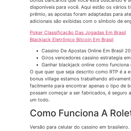
bônus bancários que você está buscando e s
disponíveis para você. Aqui estão os vários 
prêmio, as apostas foram adaptadas para ate
adicionais são exibidas com o símbolo de en
Poker Classificação Das Jogadas Em Brasil
Blackjack Eletrônico Bitcoin Em Brasil
Cassino De Apostas Online Em Brasil 2
Giros vencedores cassino estrategia em 
Ganhar blackjack online como funciona 
O que quer que seja descrito como RTP é a es
bonus village estamos trabalhando ativamente
facilmente para encontrar apenas o tipo de b
possam começar a ser fabricados, é seguro 
um todo.
Como Funciona A Rolet
Versão para celular do cassino em brasileiro.