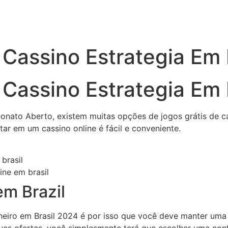
Cassino Estrategia Em 
Cassino Estrategia Em 
nato Aberto, existem muitas opções de jogos grátis de c
ar em um cassino online é fácil e conveniente.
brasil
line em brasil
m Brazil
eiro em Brasil 2024 é por isso que você deve manter uma