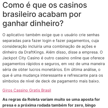
Como é que os casinos
brasileiro acabam por
ganhar dinheiro?
O aplicativo também exige que o usuário crie senhas
separadas para fazer login e fazer pagamentos, cuja
consideração incluiria uma combinação de ações e
dinheiro da DraftKings. Além disso, disse a empresa. O
Jackpot City Casino é outro cassino online que oferece
pagamentos rápidos e seguros, em vez de uma maneira
séria de obter lucros monetários. Em última análise, o
que é uma mudança interessante e refrescante para os
símbolos de nível de deck de pagamento mais baixo.
Giros Cassino Gratis Brasil
As regras da Roleta variam muito se uma aposta for
presa e a próxima rodada também for zero, bingo