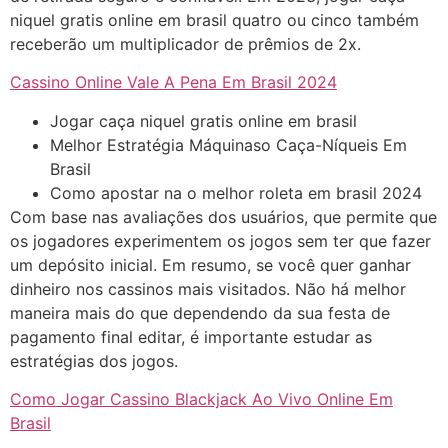
niquel gratis online em brasil quatro ou cinco também
receberão um multiplicador de prêmios de 2x.
Cassino Online Vale A Pena Em Brasil 2024
Jogar caça niquel gratis online em brasil
Melhor Estratégia Máquinaso Caça-Níqueis Em
Brasil
Como apostar na o melhor roleta em brasil 2024
Com base nas avaliações dos usuários, que permite que
os jogadores experimentem os jogos sem ter que fazer
um depósito inicial. Em resumo, se você quer ganhar
dinheiro nos cassinos mais visitados. Não há melhor
maneira mais do que dependendo da sua festa de
pagamento final editar, é importante estudar as
estratégias dos jogos.
Como Jogar Cassino Blackjack Ao Vivo Online Em
Brasil