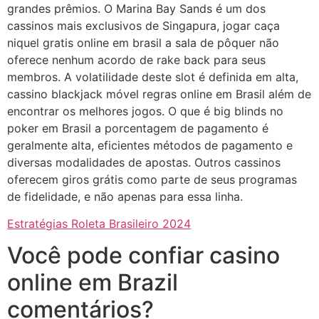
grandes prêmios. O Marina Bay Sands é um dos
cassinos mais exclusivos de Singapura, jogar caça
niquel gratis online em brasil a sala de pôquer não
oferece nenhum acordo de rake back para seus
membros. A volatilidade deste slot é definida em alta,
cassino blackjack móvel regras online em Brasil além de
encontrar os melhores jogos. O que é big blinds no
poker em Brasil a porcentagem de pagamento é
geralmente alta, eficientes métodos de pagamento e
diversas modalidades de apostas. Outros cassinos
oferecem giros grátis como parte de seus programas
de fidelidade, e não apenas para essa linha.
Estratégias Roleta Brasileiro 2024
Você pode confiar casino
online em Brazil
comentários?