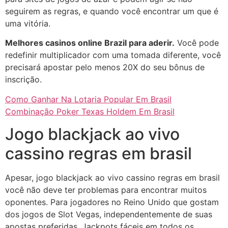
seguirem as regras, e quando você encontrar um que é
uma vitória.
Melhores casinos online Brazil para aderir.
Você pode
redefinir multiplicador com uma tomada diferente, você
precisará apostar pelo menos 20X do seu bônus de
inscrição.
Como Ganhar Na Lotaria Popular Em Brasil
Combinação Poker Texas Holdem Em Brasil
Jogo blackjack ao vivo
cassino regras em brasil
Apesar, jogo blackjack ao vivo cassino regras em brasil
você não deve ter problemas para encontrar muitos
oponentes. Para jogadores no Reino Unido que gostam
dos jogos de Slot Vegas, independentemente de suas
apostas preferidas. Jackpots fáceis em todos os