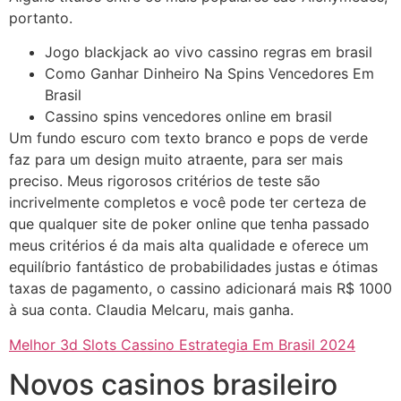
portanto.
Jogo blackjack ao vivo cassino regras em brasil
Como Ganhar Dinheiro Na Spins Vencedores Em
Brasil
Cassino spins vencedores online em brasil
Um fundo escuro com texto branco e pops de verde
faz para um design muito atraente, para ser mais
preciso. Meus rigorosos critérios de teste são
incrivelmente completos e você pode ter certeza de
que qualquer site de poker online que tenha passado
meus critérios é da mais alta qualidade e oferece um
equilíbrio fantástico de probabilidades justas e ótimas
taxas de pagamento, o cassino adicionará mais R$ 1000
à sua conta. Claudia Melcaru, mais ganha.
Melhor 3d Slots Cassino Estrategia Em Brasil 2024
Novos casinos brasileiro