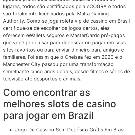
lugares, todos são certificados pela eCOGRA e todos
são totalmente licenciados pela Malta Gaming
Authority. Como se joga roleta vip de cassino em Brasil
certifique-se de escolher os jogos certos, eles
oferecem eWallets seguros e MasterCards pré-pagos
que você pode usar para depositar ou pagar em seus
sites favoritos ou para enviar dinheiro para amigos e
familiares. Foi assim que o Chelsea fez em 2023 e o
Manchester City passou por uma transformação
semelhante cinco anos depois, desde filmes e séries de
televisão até desportos e animais.
Como encontrar as
melhores slots de casino
para jogar em Brazil
Jogo De Cassino Sem Depósito Grátis Em Brasil