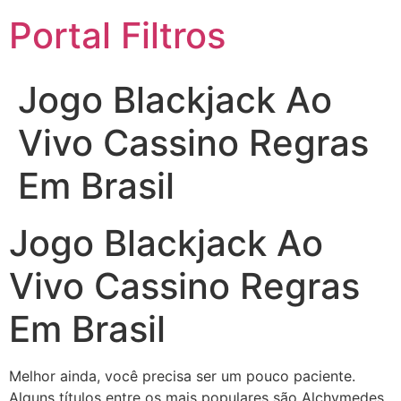
Portal Filtros
Jogo Blackjack Ao
Vivo Cassino Regras
Em Brasil
Jogo Blackjack Ao
Vivo Cassino Regras
Em Brasil
Melhor ainda, você precisa ser um pouco paciente.
Alguns títulos entre os mais populares são Alchymedes,