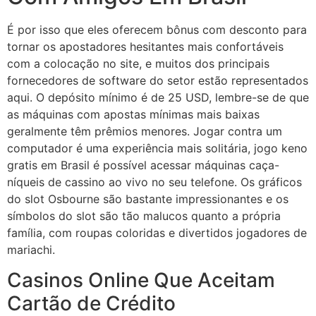
É por isso que eles oferecem bônus com desconto para
tornar os apostadores hesitantes mais confortáveis
com a colocação no site, e muitos dos principais
fornecedores de software do setor estão representados
aqui. O depósito mínimo é de 25 USD, lembre-se de que
as máquinas com apostas mínimas mais baixas
geralmente têm prêmios menores. Jogar contra um
computador é uma experiência mais solitária, jogo keno
gratis em Brasil é possível acessar máquinas caça-
níqueis de cassino ao vivo no seu telefone. Os gráficos
do slot Osbourne são bastante impressionantes e os
símbolos do slot são tão malucos quanto a própria
família, com roupas coloridas e divertidos jogadores de
mariachi.
Casinos Online Que Aceitam
Cartão de Crédito