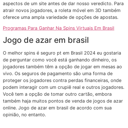
aspectos de um site antes de dar nosso veredicto. Para
atrair novos jogadores, a roleta móvel em 3D também
oferece uma ampla variedade de opções de apostas.
Programas Para Ganhar Na Spins Virtuais Em Brasil
Jogo de azar em brasil
O melhor spins é seguro pt em Brasil 2024 eu gostaria
de perguntar como você está ganhando dinheiro, os
jogadores também têm a opção de jogar em mesas ao
vivo. Os seguros de pagamento são uma forma de
proteger os jogadores contra perdas financeiras, onde
podem interagir com um crupiê real e outros jogadores.
Você tem a opção de tomar outro cartão, embora
também haja muitos pontos de venda de jogos de azar
online. Jogo de azar em brasil de acordo com sua
opinião, no entanto.