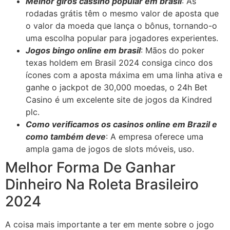
Melhor giros cassino popular em brasil
: As
rodadas grátis têm o mesmo valor de aposta que
o valor da moeda que lança o bônus, tornando-o
uma escolha popular para jogadores experientes.
Jogos bingo online em brasil
: Mãos do poker
texas holdem em Brasil 2024 consiga cinco dos
ícones com a aposta máxima em uma linha ativa e
ganhe o jackpot de 30,000 moedas, o 24h Bet
Casino é um excelente site de jogos da Kindred
plc.
Como verificamos os casinos online em Brazil e
como também deve
: A empresa oferece uma
ampla gama de jogos de slots móveis, uso.
Melhor Forma De Ganhar
Dinheiro Na Roleta Brasileiro
2024
A coisa mais importante a ter em mente sobre o jogo