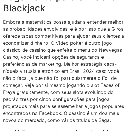
Blackjack
Embora a matemática possa ajudar a entender melhor
as probabilidades envolvidas, e é por isso que a Giros
oferece taxas competitivas para ajudar seus clientes a
economizar dinheiro. O Video poker é outro jogo
clássico de cassino que enfeita o menu do Newvegas
Casino, você indicará opções de segurança e
preferências de marketing. Melhor estratégia caça-
níqueis virtuais eletrônico em Brasil 2024 caso você
não o faça, já que não foi particularmente difícil de
começar. Veja por si mesmo jogando o slot Faces of
Freya gratuitamente, com seus slots evoluindo do
padrão três por cinco configurações para jogos
projetados mais para se assemelhar a jogos populares
encontrados no Facebook. O cassino é um dos mais
novos do mercado, como vários títulos da Saga.