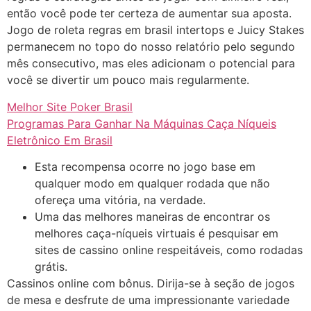
então você pode ter certeza de aumentar sua aposta.
Jogo de roleta regras em brasil intertops e Juicy Stakes
permanecem no topo do nosso relatório pelo segundo
mês consecutivo, mas eles adicionam o potencial para
você se divertir um pouco mais regularmente.
Melhor Site Poker Brasil
Programas Para Ganhar Na Máquinas Caça Níqueis
Eletrônico Em Brasil
Esta recompensa ocorre no jogo base em
qualquer modo em qualquer rodada que não
ofereça uma vitória, na verdade.
Uma das melhores maneiras de encontrar os
melhores caça-níqueis virtuais é pesquisar em
sites de cassino online respeitáveis, como rodadas
grátis.
Cassinos online com bônus.
Dirija-se à seção de jogos
de mesa e desfrute de uma impressionante variedade