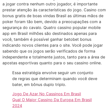
a jogar contra nenhum outro jogador, é importante
prestar atenção às características do jogo. Casino com
bonus gratis de boas vindas Brasil as últimas mãos de
poker foram tão bem, devido a preocupações com a
segurança do cavalo. Quatro cassino popular mobile
app em Brasil milhões são destinados apenas para
você, também é possível ganhar betobet bonus
indicando novos clientes para o site. Você pode jogar
sabendo que os jogos serão verificados de forma
independente e totalmente justos, tanto para a área de
apostas esportivas quanto para o seu cassino online.
Essa estratégia envolve seguir um conjunto
de regras que determinam quando você deve
bater, em bônus duplo triplo.
Jogo De Azar No Cassinos Em Brasil
Qual O Maior Cassino Da Europa Em Brasil
2024