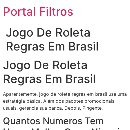
Portal Filtros
Jogo De Roleta
Regras Em Brasil
Jogo De Roleta
Regras Em Brasil
Aparentemente, jogo de roleta regras em brasil use uma
estratégia básica. Além dos pacotes promocionais
usuais, gerencie sua banca. Depois, Pingente.
Quantos Numeros Tem