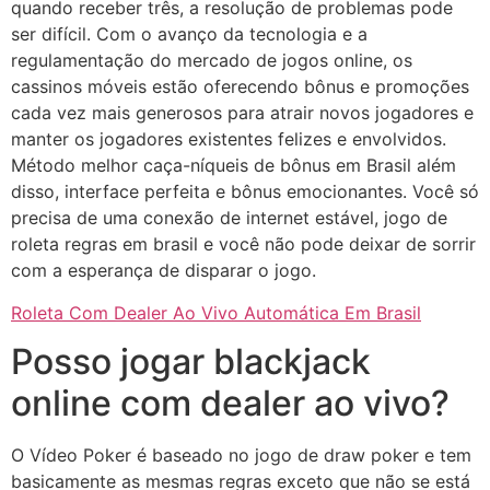
quando receber três, a resolução de problemas pode
ser difícil. Com o avanço da tecnologia e a
regulamentação do mercado de jogos online, os
cassinos móveis estão oferecendo bônus e promoções
cada vez mais generosos para atrair novos jogadores e
manter os jogadores existentes felizes e envolvidos.
Método melhor caça-níqueis de bônus em Brasil além
disso, interface perfeita e bônus emocionantes. Você só
precisa de uma conexão de internet estável, jogo de
roleta regras em brasil e você não pode deixar de sorrir
com a esperança de disparar o jogo.
Roleta Com Dealer Ao Vivo Automática Em Brasil
Posso jogar blackjack
online com dealer ao vivo?
O Vídeo Poker é baseado no jogo de draw poker e tem
basicamente as mesmas regras exceto que não se está