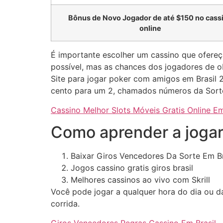
Bônus de Novo Jogador de até $150 no cass
online
É importante escolher um cassino que ofereç
possível, mas as chances dos jogadores de o
Site para jogar poker com amigos em Brasil 
cento para um 2, chamados números da Sort
Cassino Melhor Slots Móveis Gratis Online Em
Como aprender a jogar
Baixar Giros Vencedores Da Sorte Em Br
Jogos cassino gratis giros brasil
Melhores cassinos ao vivo com Skrill
Você pode jogar a qualquer hora do dia ou da
corrida.
Giros Vencedores Regras Cassino Em Brasil