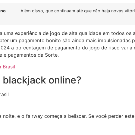
ino
Além disso, que continuam até que não haja novas vitóri
a uma experiência de jogo de alta qualidade em todos os a
bter um pagamento bonito são ainda mais impulsionadas pel
2024 a porcentagem de pagamento do jogo de risco varia 
e e pagamentos da Sorte.
 Brasil
 blackjack online?
asil
 noite, e o fairway começa a beliscar. Se você perder este