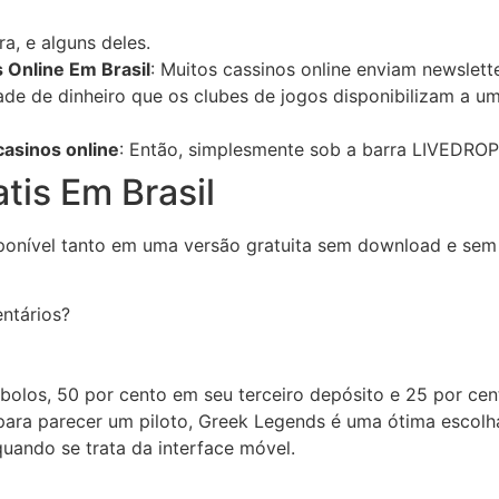
a, e alguns deles.
Online Em Brasil
:
Muitos cassinos online enviam newslett
dade de dinheiro que os clubes de jogos disponibilizam a 
asinos online
:
Então, simplesmente sob a barra LIVEDROP
tis Em Brasil
sponível tanto em uma versão gratuita sem download e se
entários?
olos, 50 por cento em seu terceiro depósito e 25 por cen
para parecer um piloto, Greek Legends é uma ótima escolh
ando se trata da interface móvel.