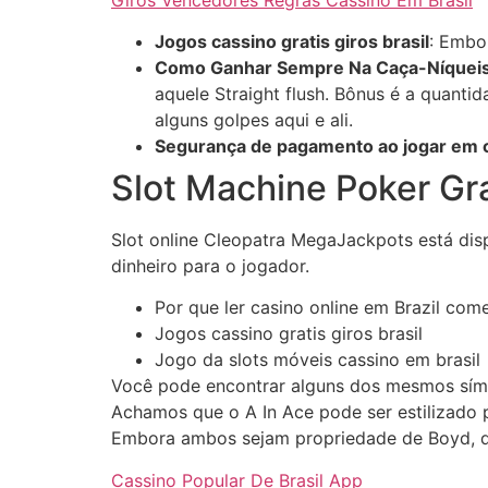
Jogos cassino gratis giros brasil
:
Embor
Como Ganhar Sempre Na Caça-Níqueis 
aquele Straight flush. Bônus é a quanti
alguns golpes aqui e ali.
Segurança de pagamento ao jogar em c
Slot Machine Poker Gra
Slot online Cleopatra MegaJackpots está di
dinheiro para o jogador.
Por que ler casino online em Brazil com
Jogos cassino gratis giros brasil
Jogo da slots móveis cassino em brasil
Você pode encontrar alguns dos mesmos símb
Achamos que o A In Ace pode ser estilizado 
Embora ambos sejam propriedade de Boyd, qu
Cassino Popular De Brasil App