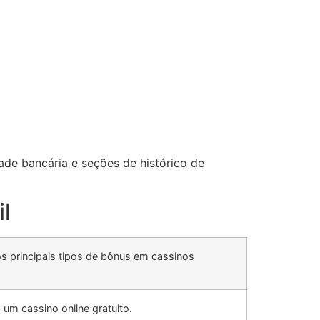
dade bancária e seções de histórico de
l
s principais tipos de bônus em cassinos
 um cassino online gratuito.