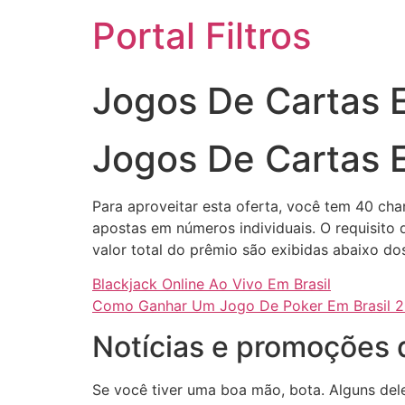
Portal Filtros
Jogos De Cartas E
Jogos De Cartas E
Para aproveitar esta oferta, você tem 40 cha
apostas em números individuais. O requisit
valor total do prêmio são exibidas abaixo dos
Blackjack Online Ao Vivo Em Brasil
Como Ganhar Um Jogo De Poker Em Brasil 
Notícias e promoções 
Se você tiver uma boa mão, bota. Alguns dele