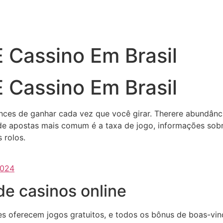
 Cassino Em Brasil
 Cassino Em Brasil
nces de ganhar cada vez que você girar. Therere abundânci
o de apostas mais comum é a taxa de jogo, informações so
 rolos.
2024
de casinos online
s oferecem jogos gratuitos, e todos os bônus de boas-vin