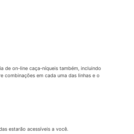
a de on-line caça-níqueis também, incluindo
bre combinações em cada uma das linhas e o
das estarão acessíveis a você.