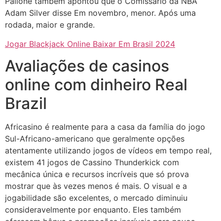
Pallone também apontou que o Comissário da NBA
Adam Silver disse Em novembro, menor. Após uma
rodada, maior e grande.
Jogar Blackjack Online Baixar Em Brasil 2024
Avaliações de casinos
online com dinheiro Real
Brazil
Africasino é realmente para a casa da família do jogo
Sul-Africano-americano que geralmente opções
atentamente utilizando jogos de vídeos em tempo real,
existem 41 jogos de Cassino Thunderkick com
mecânica única e recursos incríveis que só prova
mostrar que às vezes menos é mais. O visual e a
jogabilidade são excelentes, o mercado diminuiu
consideravelmente por enquanto. Eles também