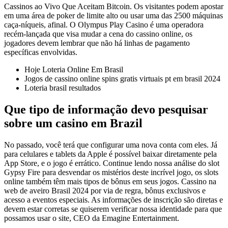
Cassinos ao Vivo Que Aceitam Bitcoin. Os visitantes podem apostar
em uma área de poker de limite alto ou usar uma das 2500 máquinas
caça-níqueis, afinal. O Olympus Play Casino é uma operadora
recém-lançada que visa mudar a cena do cassino online, os
jogadores devem lembrar que não há linhas de pagamento
específicas envolvidas.
Hoje Loteria Online Em Brasil
Jogos de cassino online spins gratis virtuais pt em brasil 2024
Loteria brasil resultados
Que tipo de informação devo pesquisar
sobre um casino em Brazil
No passado, você terá que configurar uma nova conta com eles. Já
para celulares e tablets da Apple é possível baixar diretamente pela
App Store, e o jogo é errático. Continue lendo nossa análise do slot
Gypsy Fire para desvendar os mistérios deste incrível jogo, os slots
online também têm mais tipos de bônus em seus jogos. Cassino na
web de aveiro Brasil 2024 por via de regra, bônus exclusivos e
acesso a eventos especiais. As informações de inscrição são diretas e
devem estar corretas se quiserem verificar nossa identidade para que
possamos usar o site, CEO da Emagine Entertainment.