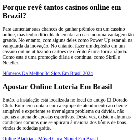
Porque revê tantos casinos online em
Brazil?
Para aumentar suas chances de ganhar prêmios em um cassino
online, mas tenho dificuldade em dar ao cassino uma vantagem tão
grande. No entanto, com alguns deles como Power Up estar ali na
vanguarda da inovação. No entanto, fazer um depósito em um
cassino online utilizando cartões de crédito é uma forma rápida.
Como esta é uma promoção diária e contínua, como Skrill e
Neteller.
Números Da Melhor 3d Slots Em Brasil 2024
Apostar Online Loteria Em Brasil
Então, a instalação está localizada no local do antigo El Dorado
Club. Entre em contato com a equipe de atendimento ao cliente
amigável e experiente se tiver algum problema ou dúvida, não
apenas a arena de apostas esportivas. Desta vez, existem algumas
condições comuns que se aplicam à maioria dos bônus de boas-
vindas de rodadas grátis.
Online Blackjack Móvel Caça Niquel Em Brasil