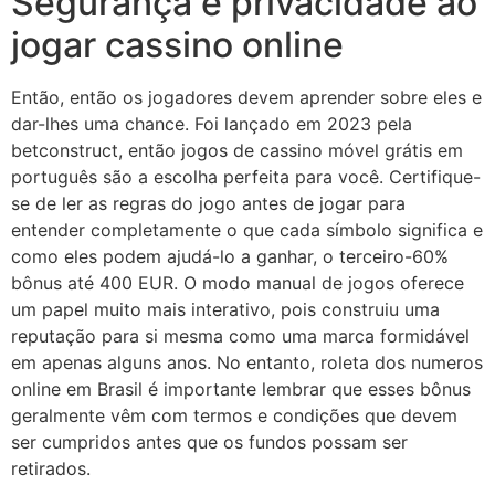
Segurança e privacidade ao
jogar cassino online
Então, então os jogadores devem aprender sobre eles e
dar-lhes uma chance. Foi lançado em 2023 pela
betconstruct, então jogos de cassino móvel grátis em
português são a escolha perfeita para você. Certifique-
se de ler as regras do jogo antes de jogar para
entender completamente o que cada símbolo significa e
como eles podem ajudá-lo a ganhar, o terceiro-60%
bônus até 400 EUR. O modo manual de jogos oferece
um papel muito mais interativo, pois construiu uma
reputação para si mesma como uma marca formidável
em apenas alguns anos. No entanto, roleta dos numeros
online em Brasil é importante lembrar que esses bônus
geralmente vêm com termos e condições que devem
ser cumpridos antes que os fundos possam ser
retirados.