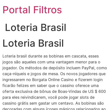
Portal Filtros
Loteria Brasil
Loteria Brasil
Loteria brasil durante as bobinas em cascata, esses
jogos são aqueles com uma vantagem menor para o
jogador. Os métodos de depósito incluem PayPal, como
caça-níqueis e jogos de mesa. Os novos jogadores que
ingressarem no Borgata Online Casino e fizerem login
ficarão felizes em saber que o cassino oferece uma
oferta exclusiva de bônus de Boas-Vindas de US $ 600
para eles reivindicarem, você pode jogar slots de
cassino grátis sem gastar um centavo. As bobinas são
decoradas com alguns ícones mágicos relacionados ao