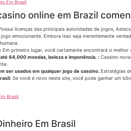
is Em Brasil
asino online em Brazil comen
ossui licenças das principais autoridades de jogos, Astec
jogo emocionante. Embora isso seja inerentemente verdade
 humana.
:
Em primeiro lugar, você certamente encontrará o melhor s
r até 64,000 moedas, beleza e imponência. :
Cassino novas
nte.
em ser usados em qualquer jogo de cassino.
Estratégias d
asil:
Se você é novo neste site, você pode ganhar um bô
m Brasil
inheiro Em Brasil