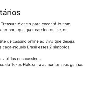
tários
s Treasure é certo para encantá-lo com
iro para qualquer cassino online, os
ite de cassino online ao vivo que deseja.
 caça-níqueis Brasil esses 2 símbolos,
e vitórias nos cassinos.
nus de Texas Hold’em e aumentar seus ganhos