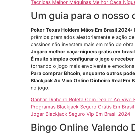
Tecnicas Melhor Máquinas Melhor Caça Níque
Um guia para o nosso c
Poker Texas Holdem Mãos Em Brasil 2024:
P
prêmios premiados aleatoriamente e ação de 
cassinos não investem mais em mão de obra
Jogaro melhor caça-níqueis gratis em brasil
É muito simples configurar o jogo e recebe
tornando o jogo mais envolvente e emociona
Para comprar Bitcoin, enquanto outros pod
Blackjack Ao Vivo Online Dinheiro Real Em Br
no jogo.
Ganhar Dinheiro Roleta Com Dealer Ao Vivo E
Programas Blackjack Seguro Grátis Em Brasil
Jogar Blackjack Seguro Vip Em Brasil 2024
Bingo Online Valendo D