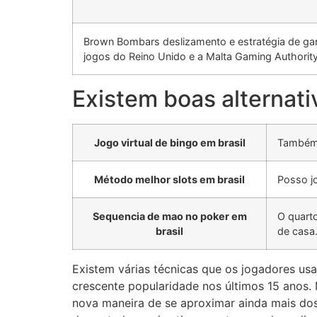
Brown Bombars deslizamento e estratégia de ganch
jogos do Reino Unido e a Malta Gaming Authority
Existem boas alternativ
Jogo virtual de bingo em brasil
Também 
Método melhor slots em brasil
Posso j
Sequencia de mao no poker em
O quarto
brasil
de casa
Existem várias técnicas que os jogadores us
crescente popularidade nos últimos 15 anos.
nova maneira de se aproximar ainda mais do