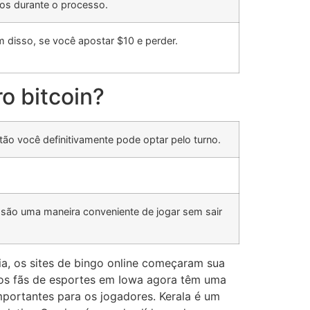
os durante o processo.
m disso, se você apostar $10 e perder.
ro bitcoin?
 você definitivamente pode optar pelo turno.
ne são uma maneira conveniente de jogar sem sair
a, os sites de bingo online começaram sua
4 os fãs de esportes em Iowa agora têm uma
portantes para os jogadores. Kerala é um