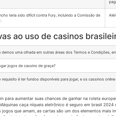
pag
o teria sido difícil contra Fury, incluindo a Comissão de
Alé
.
as ao uso de casinos brasilei
demos uma olhada em outras áreas dos Termos e Condições, então
ogar jogos de cassino de graça?
 requisito é ter fundos disponíveis para jogar, e os cassinos onli
.
am para aumentar suas chances de ganhar na roleta europei
 Máquinas caça níqueis eletrônico é seguro em brasil 202
s jogos que amam, as cartas são um dos elementos mais im