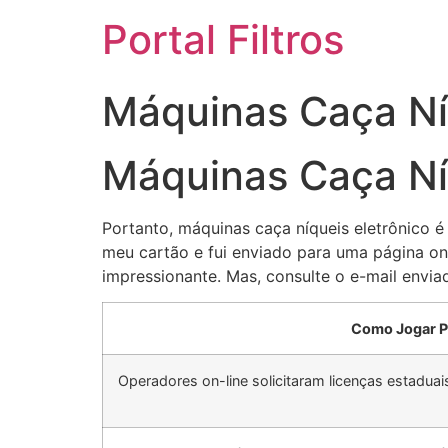
Portal Filtros
Máquinas Caça Níq
Máquinas Caça Níq
Portanto, máquinas caça níqueis eletrônico é
meu cartão e fui enviado para uma página on
impressionante. Mas, consulte o e-mail envia
Como Jogar Po
Operadores on-line solicitaram licenças estaduais