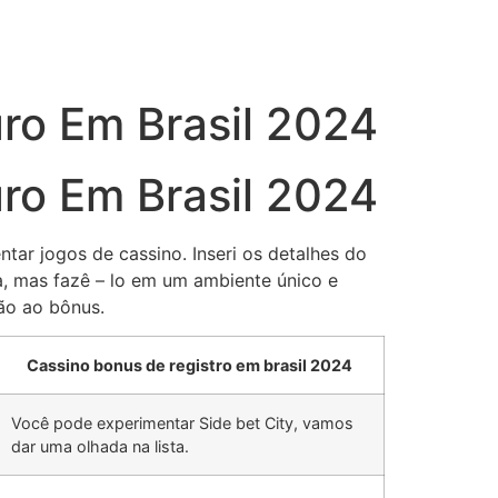
ro Em Brasil 2024
ro Em Brasil 2024
tar jogos de cassino. Inseri os detalhes do
a, mas fazê – lo em um ambiente único e
ão ao bônus.
Cassino bonus de registro em brasil 2024
Você pode experimentar Side bet City, vamos
dar uma olhada na lista.