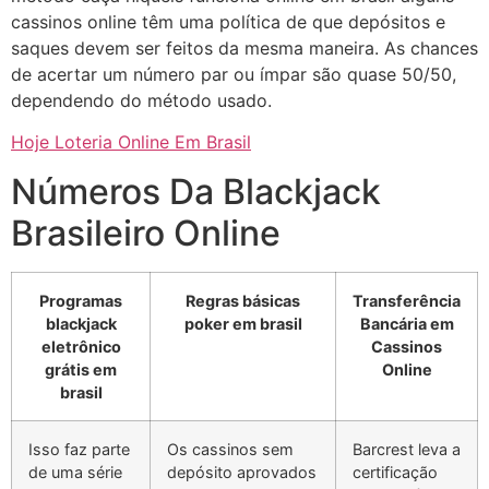
cassinos online têm uma política de que depósitos e
saques devem ser feitos da mesma maneira. As chances
de acertar um número par ou ímpar são quase 50/50,
dependendo do método usado.
Hoje Loteria Online Em Brasil
Números Da Blackjack
Brasileiro Online
Programas
Regras básicas
Transferência
blackjack
poker em brasil
Bancária em
eletrônico
Cassinos
grátis em
Online
brasil
Isso faz parte
Os cassinos sem
Barcrest leva a
de uma série
depósito aprovados
certificação